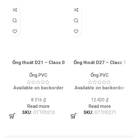
Ống thoát D21 – Class 0
Ống thoát D27 – Class 1
Ố
U.PVC TIỀN PHONG – Mét
U.PVC TIỀN PHONG – Mét
U
Ống PVC
Ống PVC
Available on backorder
Available on backorder
8.316
₫
12.420
₫
Read more
Read more
SKU:
OTTPD210
SKU:
OTTPD271