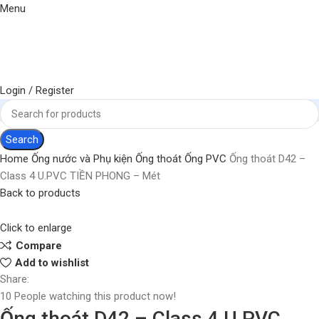
Menu
Login / Register
Search
Home
Ống nước và Phụ kiện
Ống thoát
Ống PVC
Ống thoát D42 –
Class 4 U.PVC TIỀN PHONG – Mét
Back to products
Click to enlarge
Compare
Add to wishlist
Share:
10
People watching this product now!
Ống thoát D42 – Class 4 U.PVC