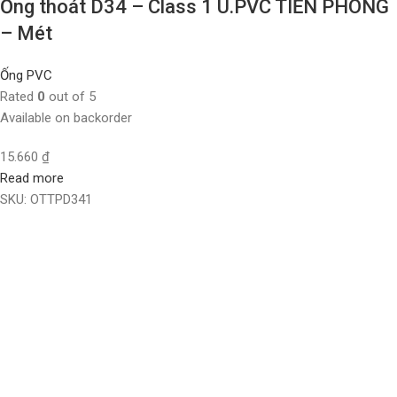
Ống thoát D34 – Class 1 U.PVC TIỀN PHONG
– Mét
Ống PVC
Rated
0
out of 5
Available on backorder
15.660
₫
Read more
SKU:
OTTPD341