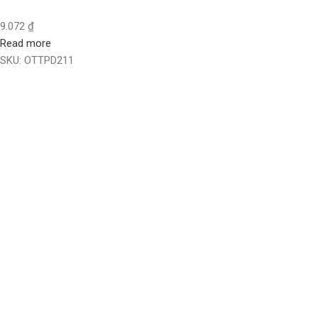
9.072
₫
Read more
SKU:
OTTPD211