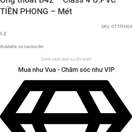
TIỀN PHONG – Mét
SKU:
OTTPD424
0
₫
Available on backorder
Chính sách dịch vụ tốt nhất!
Mua như Vua - Chăm sóc như VIP