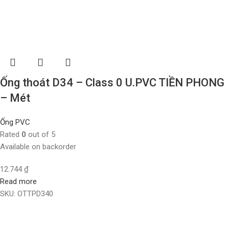
Ống thoát D34 – Class 0 U.PVC TIỀN PHONG
– Mét
Ống PVC
Rated
0
out of 5
Available on backorder
12.744
₫
Read more
SKU:
OTTPD340