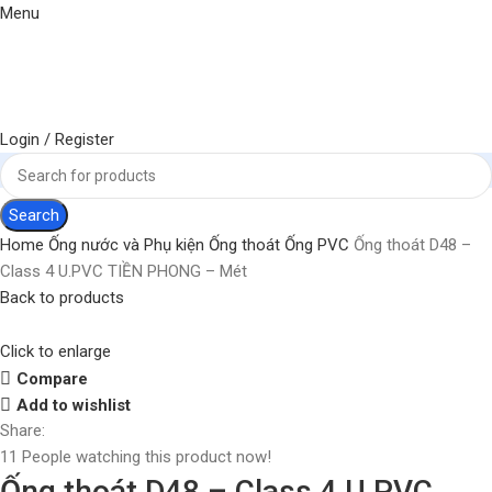
Menu
Login / Register
Search
Home
Ống nước và Phụ kiện
Ống thoát
Ống PVC
Ống thoát D48 –
Class 4 U.PVC TIỀN PHONG – Mét
Back to products
Click to enlarge
Compare
Add to wishlist
Share:
11
People watching this product now!
Ống thoát D48 – Class 4 U.PVC