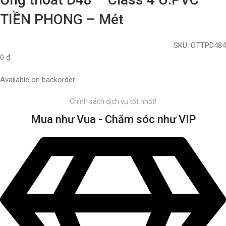
TIỀN PHONG – Mét
SKU:
OTTPD484
0
₫
Available on backorder
Chính sách dịch vụ tốt nhất!
Mua như Vua - Chăm sóc như VIP