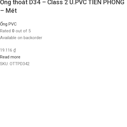
Ống thoát D34 – Class 2 U.PVC TIỀN PHONG
– Mét
Ống PVC
Rated
0
out of 5
Available on backorder
19.116
₫
Read more
SKU:
OTTPD342