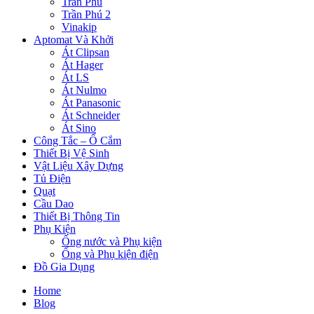
Trần Phú
Trần Phú 2
Vinakip
Aptomat Và Khởi
Át Clipsan
Át Hager
Át LS
Át Nulmo
Át Panasonic
Át Schneider
Át Sino
Công Tắc – Ổ Cắm
Thiết Bị Vệ Sinh
Vật Liệu Xây Dựng
Tủ Điện
Quạt
Cầu Dao
Thiết Bị Thông Tin
Phụ Kiện
Ống nước và Phụ kiện
Ống và Phụ kiện điện
Đồ Gia Dụng
Home
Blog