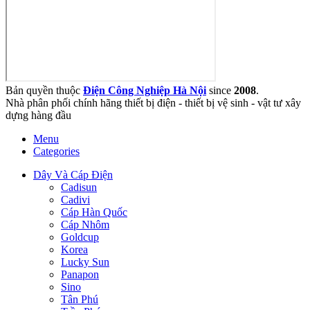
Bản quyền thuộc
Điện Công Nghiệp Hà Nội
since
2008
.
Nhà phân phối chính hãng thiết bị điện - thiết bị vệ sinh - vật tư xây
dựng hàng đầu
Menu
Categories
Dây Và Cáp Điện
Cadisun
Cadivi
Cáp Hàn Quốc
Cáp Nhôm
Goldcup
Korea
Lucky Sun
Panapon
Sino
Tân Phú