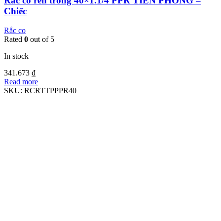
Rắc co ren trong 40×1.1/4 PPR TIỀN PHONG –
Chiếc
Rắc co
Rated
0
out of 5
In stock
341.673
₫
Read more
SKU:
RCRTTPPPR40