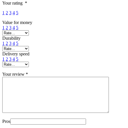
Your rating
*
1
2
3
4
5
Value for money
1
2
3
4
5
Durability
1
2
3
4
5
Delivery speed
1
2
3
4
5
Your review
*
Pros