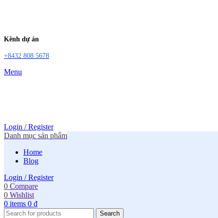
Kênh dự án
+8432 808 5678
Menu
Login / Register
Danh mục sản phẩm
Home
Blog
Login / Register
0
Compare
0
Wishlist
0
items
0
₫
Search