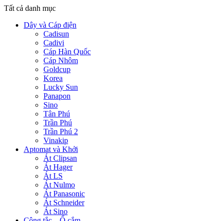
Tất cả danh mục
Dây và Cáp điện
Cadisun
Cadivi
Cáp Hàn Quốc
Cáp Nhôm
Goldcup
Korea
Lucky Sun
Panapon
Sino
Tân Phú
Trần Phú
Trần Phú 2
Vinakip
Aptomat và Khởi
Át Clipsan
Át Hager
Át LS
Át Nulmo
Át Panasonic
Át Schneider
Át Sino
Công tắc – Ổ cắm