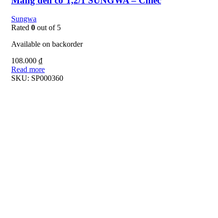
Máng đèn cơ 1,2/1 SUNGWA – Chiếc
Sungwa
Rated
0
out of 5
Available on backorder
108.000
₫
Read more
SKU:
SP000360