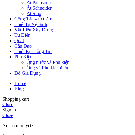
Át Panasonic
Át Schneider
Át Sino
Công Tắc – Ổ Cắm
Thiết Bị Vệ Sinh
Vật Liệu Xây Dựng
Tủ Điện
Quạt
Cầu Dao
Thiết Bị Thông Tin
Phụ Kiện
Ống nước và Phụ kiện
Ống và Phụ kiện điện
Đồ Gia Dụng
Home
Blog
Shopping cart
Close
Sign in
Close
No account yet?