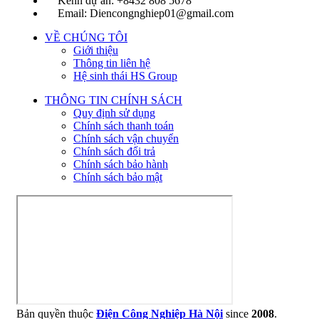
Kênh dự án: +8432 808 5678
Email: Diencongnghiep01@gmail.com
VỀ CHÚNG TÔI
Giới thiệu
Thông tin liên hệ
Hệ sinh thái HS Group
THÔNG TIN CHÍNH SÁCH
Quy định sử dụng
Chính sách thanh toán
Chính sách vận chuyển
Chính sách đổi trả
Chính sách bảo hành
Chính sách bảo mật
Bản quyền thuộc
Điện Công Nghiệp Hà Nội
since
2008
.