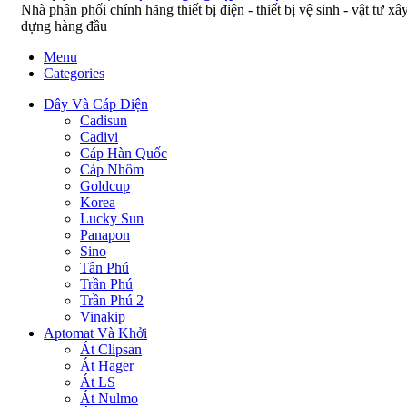
Nhà phân phối chính hãng thiết bị điện - thiết bị vệ sinh - vật tư xâ
dựng hàng đầu
Menu
Categories
Dây Và Cáp Điện
Cadisun
Cadivi
Cáp Hàn Quốc
Cáp Nhôm
Goldcup
Korea
Lucky Sun
Panapon
Sino
Tân Phú
Trần Phú
Trần Phú 2
Vinakip
Aptomat Và Khởi
Át Clipsan
Át Hager
Át LS
Át Nulmo