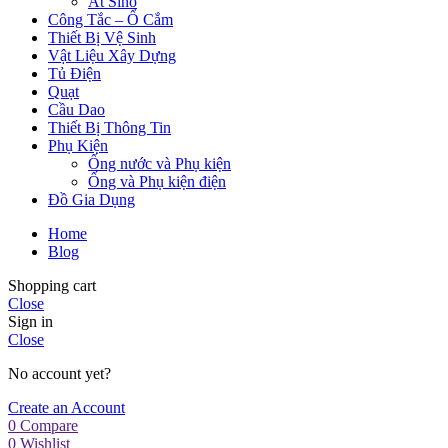
Át Sino
Công Tắc – Ổ Cắm
Thiết Bị Vệ Sinh
Vật Liệu Xây Dựng
Tủ Điện
Quạt
Cầu Dao
Thiết Bị Thông Tin
Phụ Kiện
Ống nước và Phụ kiện
Ống và Phụ kiện điện
Đồ Gia Dụng
Home
Blog
Shopping cart
Close
Sign in
Close
No account yet?
Create an Account
0
Compare
0
Wishlist