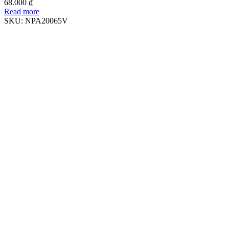
68.000
₫
Read more
SKU:
NPA20065V