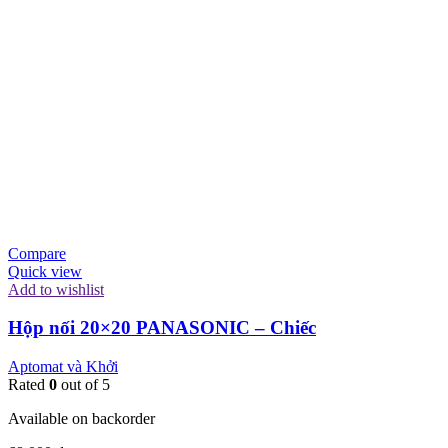
Compare
Quick view
Add to wishlist
Hộp nối 20×20 PANASONIC – Chiếc
Aptomat và Khởi
Rated
0
out of 5
Available on backorder