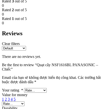
Rated
3
out of 5
0
Rated
2
out of 5
0
Rated
1
out of 5
0
Reviews
Clear filters
There are no reviews yet.
Be the first to review “Quạt cây NSF1616BL PANASONIC –
Chiếc”
Email của bạn sẽ không được hiển thị công khai.
Các trường bắt
buộc được đánh dấu
*
Your rating
*
Value for money
1
2
3
4
5
Durability