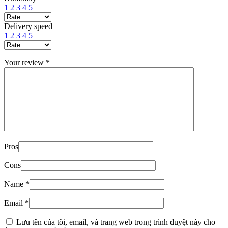
1
2
3
4
5
Delivery speed
1
2
3
4
5
Your review
*
Pros
Cons
Name
*
Email
*
Lưu tên của tôi, email, và trang web trong trình duyệt này cho