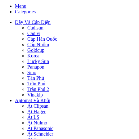
Menu
Categories
Dây Và Cáp Điện
Cadisun
Cadivi
Cáp Hàn Quốc
Cáp Nhôm
Goldcup
Korea
Lucky Sun
Panapon
Sino
Tân Phú
Trần Phú
Trần Phú 2
Vinakip
Aptomat Và Khởi
Át Clipsan
Át Hager
Át LS
Át Nulmo
Át Panasonic
Át Schneider