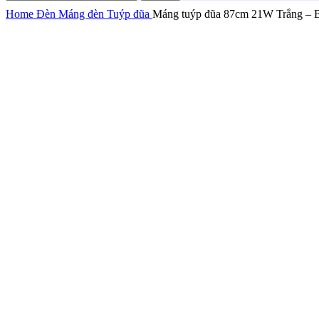
Home
Đèn
Máng đèn
Tuýp đũa
Máng tuýp đũa 87cm 21W Trắng – 