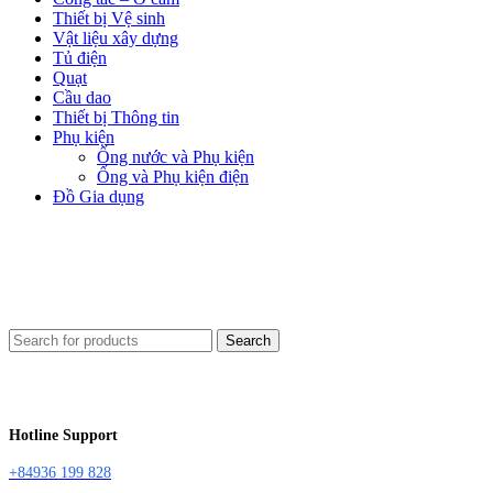
Thiết bị Vệ sinh
Vật liệu xây dựng
Tủ điện
Quạt
Cầu dao
Thiết bị Thông tin
Phụ kiện
Ống nước và Phụ kiện
Ống và Phụ kiện điện
Đồ Gia dụng
Search
Hotline Support
+84936 199 828