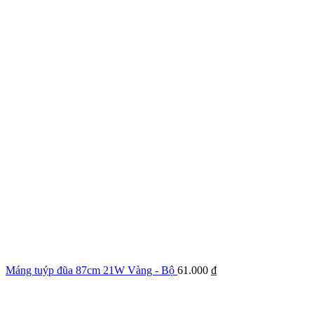
Máng tuýp đũa 87cm 21W Vàng - Bộ
61.000
₫