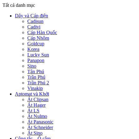
Tất cả danh mục
Dây và Cáp điện
Cadisun
Cadivi
Cáp Hàn Quốc
Cáp Nhôm
Goldcup
Korea
Lucky Sun
Panapon
Sino
Tân Phú
Trần Phú
Trần Phú 2
Vinakip
Aptomat và Khởi
Át Clipsan
Át Hager
Át LS
Át Nulmo
Át Panasonic
Át Schneider
Át Sino
Công tắc – Ổ cắm