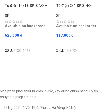
Tủ điện 14/18 SP SINO –
Tủ điện 2/4 SP SINO
T
Chiếc
30c/thùng – Chiếc
(
SP
SP
S
Available on backorder
Available on backorder
A
620.000
₫
117.000
₫
1
Read More
Read More
SKU:
TDSP1418
SKU:
TDSP24
S
Nhà phân phối thiết bị điện, nước, xây dựng chính hãng, uy tín,
chuyên nghiệp từ 2008.
22 Ng. 20 Phố Văn Phú, Phú La, Hà Đông, Hà Nội