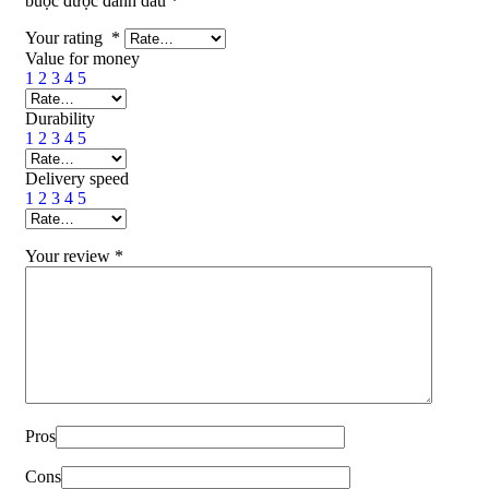
buộc được đánh dấu
*
Your rating
*
Value for money
1
2
3
4
5
Durability
1
2
3
4
5
Delivery speed
1
2
3
4
5
Your review
*
Pros
Cons