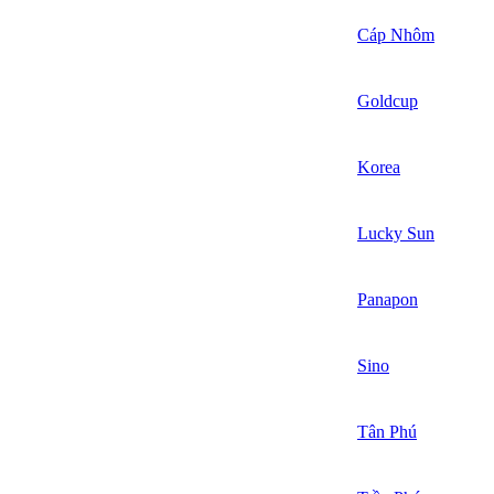
Cáp Nhôm
Goldcup
Korea
Lucky Sun
Panapon
Sino
Tân Phú