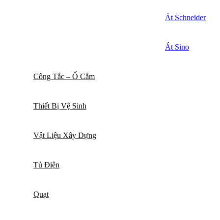
Át Schneider
Át Sino
Công Tắc – Ổ Cắm
Thiết Bị Vệ Sinh
Vật Liệu Xây Dựng
Tủ Điện
Quạt