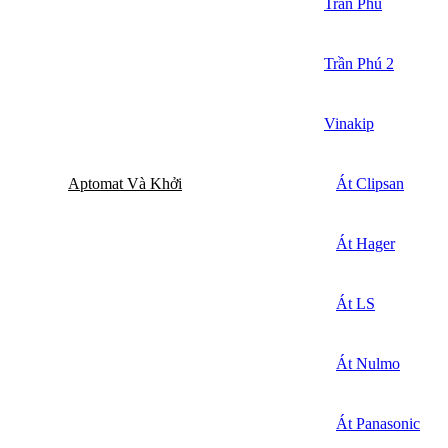
Trần Phú
Trần Phú 2
Vinakip
Aptomat Và Khởi
Át Clipsan
Át Hager
Át LS
Át Nulmo
Át Panasonic