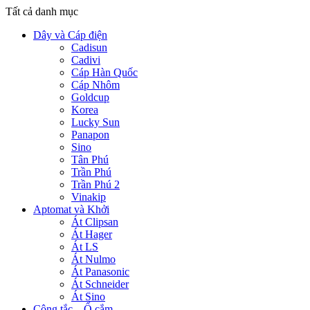
Tất cả danh mục
Dây và Cáp điện
Cadisun
Cadivi
Cáp Hàn Quốc
Cáp Nhôm
Goldcup
Korea
Lucky Sun
Panapon
Sino
Tân Phú
Trần Phú
Trần Phú 2
Vinakip
Aptomat và Khởi
Át Clipsan
Át Hager
Át LS
Át Nulmo
Át Panasonic
Át Schneider
Át Sino
Công tắc – Ổ cắm