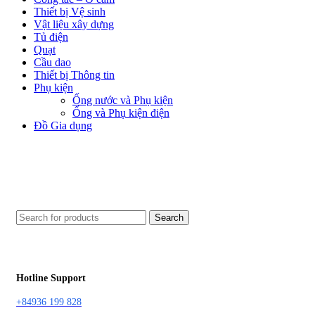
Thiết bị Vệ sinh
Vật liệu xây dựng
Tủ điện
Quạt
Cầu dao
Thiết bị Thông tin
Phụ kiện
Ống nước và Phụ kiện
Ống và Phụ kiện điện
Đồ Gia dụng
Search
Hotline Support
+84936 199 828