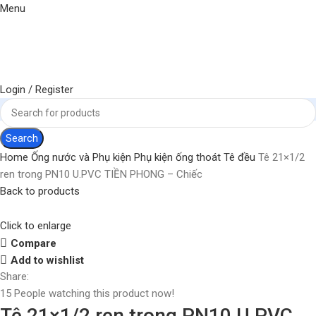
Menu
Login / Register
Search
Home
Ống nước và Phụ kiện
Phụ kiện ống thoát
Tê đều
Tê 21×1/2
ren trong PN10 U.PVC TIỀN PHONG – Chiếc
Back to products
Click to enlarge
Compare
Add to wishlist
Share:
15
People watching this product now!
Tê 21×1/2 ren trong PN10 U.PVC