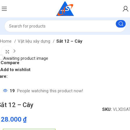
Home
Vật liệu xây dựng
Sắt 12 – Cây
Click to enlarge
Compare
Add to wishlist
are:
19
People watching this product now!
Sắt 12 – Cây
SKU:
VLXDSA
128.000
₫