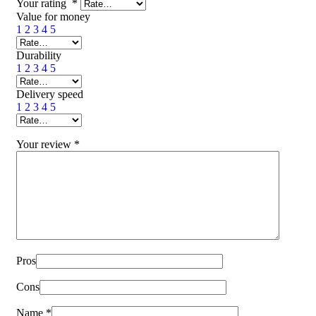
Your rating
*
Value for money
1
2
3
4
5
Durability
1
2
3
4
5
Delivery speed
1
2
3
4
5
Your review
*
Pros
Cons
Name
*