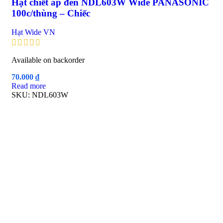
Hạt chiết áp đèn NDL603W Wide PANASONIC
100c/thùng – Chiếc
Hạt Wide VN
Available on backorder
70.000
₫
Read more
SKU:
NDL603W