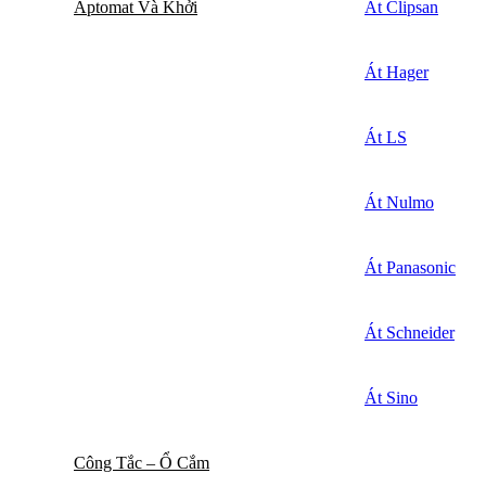
Aptomat Và Khởi
Át Clipsan
Át Hager
Át LS
Át Nulmo
Át Panasonic
Át Schneider
Át Sino
Công Tắc – Ổ Cắm