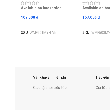
Available on backorder
Available on ba
109.000
₫
157.000
₫
Read More
Read More
SKU:
WMF501MYH-VN
SKU:
WMF503MY
Vận chuyển miễn phí
Tiết kiệm
Giao tận nơi siêu tốc
Giá tốt n