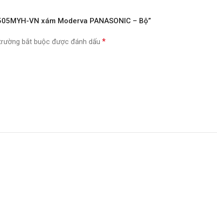
 WMF505MYH-VN xám Moderva PANASONIC – Bộ”
*
trường bắt buộc được đánh dấu