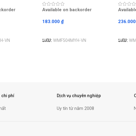
ckorder
Available on backorder
Availab
183.000
₫
236.00
Read More
Read M
H-VN
SKU:
WMF504MYH-VN
SKU:
WM
 chi phí
Dịch vụ chuyên nghiệp
hất
Uy tín từ năm 2008