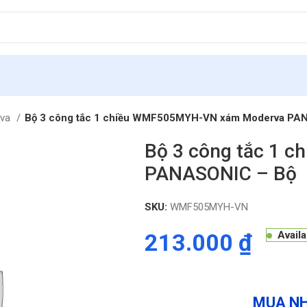
rva
Bộ 3 công tắc 1 chiều WMF505MYH-VN xám Moderva PA
Bộ 3 công tắc 1 
PANASONIC – Bộ
SKU:
WMF505MYH-VN
213.000
₫
Avail
MUA NH