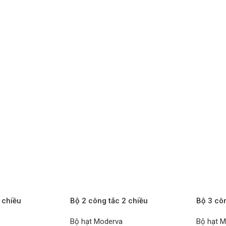
 chiều
Bộ 2 công tắc 2 chiều
Bộ 3 cô
 xám Moderva
WMF504MYH-VN xám Moderva
WMF506
Bộ hạt Moderva
Bộ hạt 
Bộ
PANASONIC – Bộ
PANASO