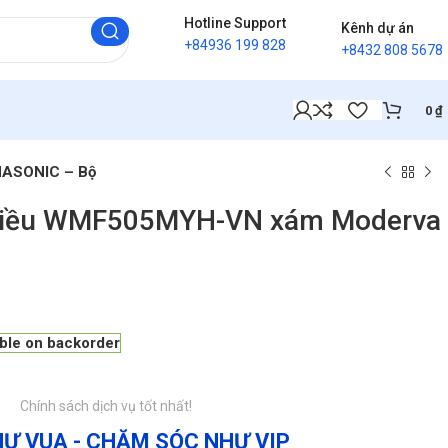
Hotline Support
Kênh dự án
+84936 199 828
+8432 808 5678
0
₫
NASONIC – Bộ
chiều WMF505MYH-VN xám Moderva
able on backorder
Chính sách dịch vụ tốt nhất!
Ư VUA - CHĂM SÓC NHƯ VIP