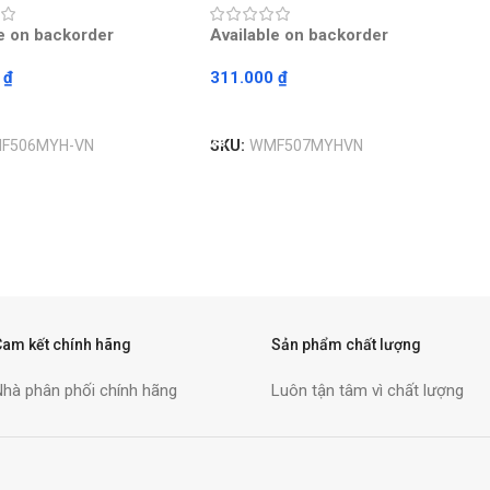
le on backorder
Available on backorder
0
₫
311.000
₫
ore
Read More
F506MYH-VN
SKU:
WMF507MYHVN
Cam kết chính hãng
Sản phẩm chất lượng
Nhà phân phối chính hãng
Luôn tận tâm vì chất lượng