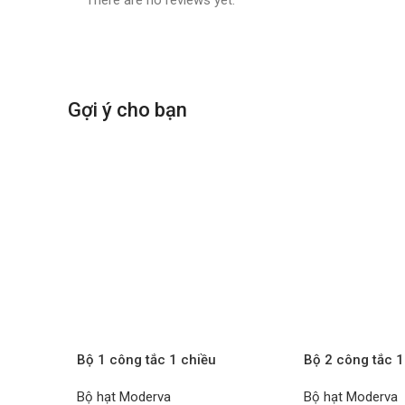
There are no reviews yet.
Gợi ý cho bạn
Bộ 1 công tắc 1 chiều
Bộ 2 công tắc 1
WMF501MYH-VN xám Moderva
WMF503MYH-VN
Bộ hạt Moderva
Bộ hạt Moderva
PANASONIC – Bộ
PANASONIC – 