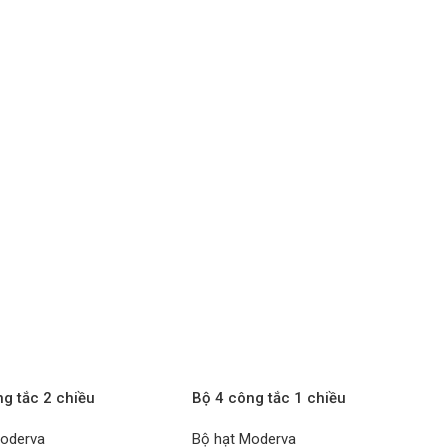
ng tắc 2 chiều
Bộ 4 công tắc 1 chiều
MYH-VN xám Moderva
WMF507MYH-VN xám Moderva
Moderva
Bộ hạt Moderva
NIC – Bộ
PANASONIC – Bộ