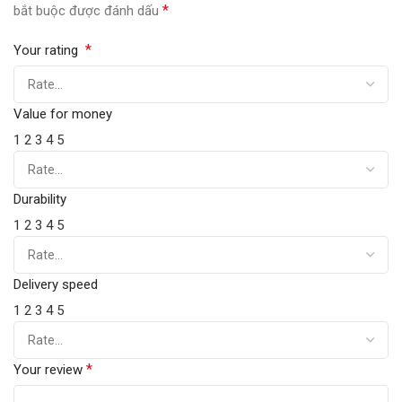
*
bắt buộc được đánh dấu
*
Your rating
Value for money
1
2
3
4
5
Durability
1
2
3
4
5
Delivery speed
1
2
3
4
5
*
Your review