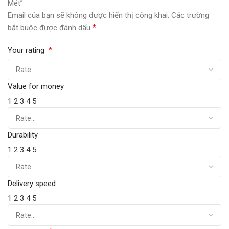
Mét”
Email của bạn sẽ không được hiển thị công khai.
Các trường
*
bắt buộc được đánh dấu
*
Your rating
Value for money
1
2
3
4
5
Durability
1
2
3
4
5
Delivery speed
1
2
3
4
5