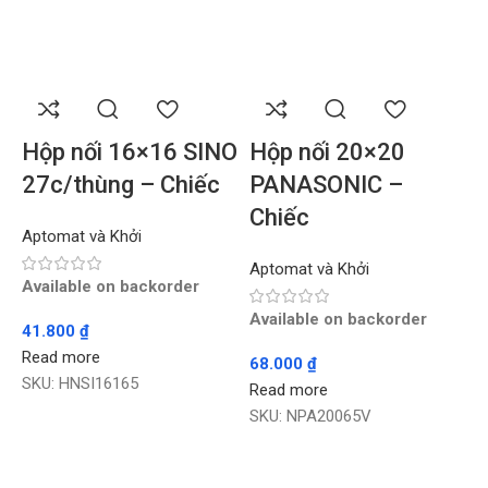
Hộp nối 16×16 SINO
Hộp nối 20×20
27c/thùng – Chiếc
PANASONIC –
Chiếc
Aptomat và Khởi
A
Aptomat và Khởi
Available on backorder
Available on backorder
41.800
₫
1
Read more
R
68.000
₫
SKU:
HNSI16165
S
Read more
SKU:
NPA20065V