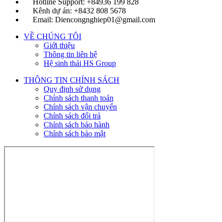
Hotline Support: +84936 199 828
Kênh dự án: +8432 808 5678
Email: Diencongnghiep01@gmail.com
VỀ CHÚNG TÔI
Giới thiệu
Thông tin liên hệ
Hệ sinh thái HS Group
THÔNG TIN CHÍNH SÁCH
Quy định sử dụng
Chính sách thanh toán
Chính sách vận chuyển
Chính sách đổi trả
Chính sách bảo hành
Chính sách bảo mật