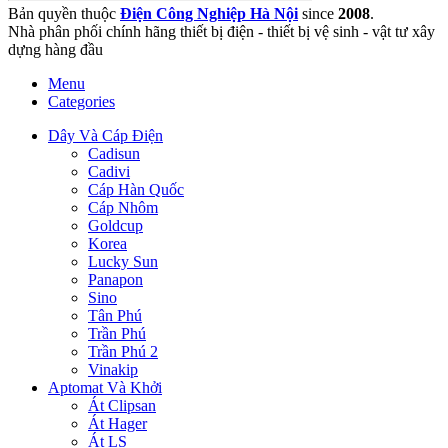
Bản quyền thuộc
Điện Công Nghiệp Hà Nội
since
2008
.
Nhà phân phối chính hãng thiết bị điện - thiết bị vệ sinh - vật tư xây
dựng hàng đầu
Menu
Categories
Dây Và Cáp Điện
Cadisun
Cadivi
Cáp Hàn Quốc
Cáp Nhôm
Goldcup
Korea
Lucky Sun
Panapon
Sino
Tân Phú
Trần Phú
Trần Phú 2
Vinakip
Aptomat Và Khởi
Át Clipsan
Át Hager
Át LS