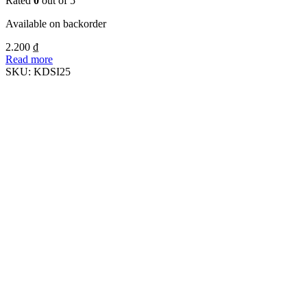
Rated
0
out of 5
Available on backorder
2.200
₫
Read more
SKU:
KDSI25