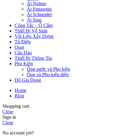
Át Nulmo
Át Panasonic
Át Schneider
Át Sino
Công Tắc – Ổ Cắm
Thiết Bị Vệ Sinh
Vật Liệu Xây Dựng
Tủ Điện
Quạt
Cầu Dao
Thiết Bị Thông Tin
Phụ Kiện
Ống nước và Phụ kiện
Ống và Phụ kiện điện
Đồ Gia Dụng
Home
Blog
Shopping cart
Close
Sign in
Close
No account yet?