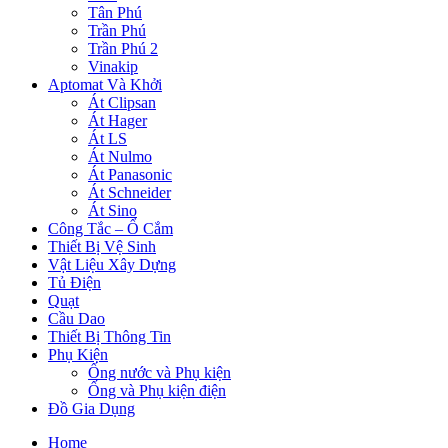
Tân Phú
Trần Phú
Trần Phú 2
Vinakip
Aptomat Và Khởi
Át Clipsan
Át Hager
Át LS
Át Nulmo
Át Panasonic
Át Schneider
Át Sino
Công Tắc – Ổ Cắm
Thiết Bị Vệ Sinh
Vật Liệu Xây Dựng
Tủ Điện
Quạt
Cầu Dao
Thiết Bị Thông Tin
Phụ Kiện
Ống nước và Phụ kiện
Ống và Phụ kiện điện
Đồ Gia Dụng
Home