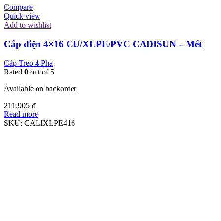
Compare
Quick view
Add to wishlist
Cáp điện 4×16 CU/XLPE/PVC CADISUN – Mét
Cáp Treo 4 Pha
Rated
0
out of 5
Available on backorder
211.905
₫
Read more
SKU:
CALIXLPE416