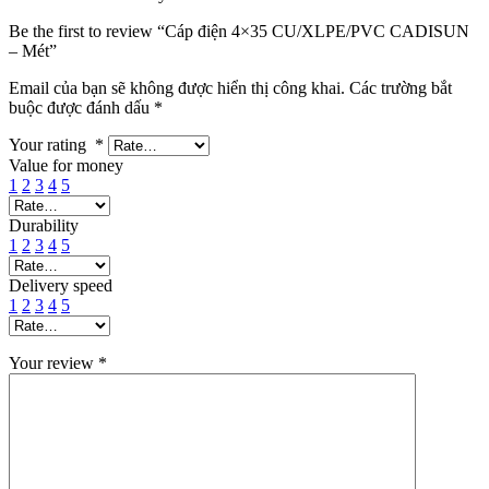
Be the first to review “Cáp điện 4×35 CU/XLPE/PVC CADISUN
– Mét”
Email của bạn sẽ không được hiển thị công khai.
Các trường bắt
buộc được đánh dấu
*
Your rating
*
Value for money
1
2
3
4
5
Durability
1
2
3
4
5
Delivery speed
1
2
3
4
5
Your review
*