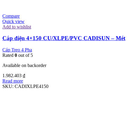
Compare
Quick view
Add to wishlist
Cáp điện 4×150 CU/XLPE/PVC CADISUN – Mét
Cáp Treo 4 Pha
Rated
0
out of 5
Available on backorder
1.982.403
₫
Read more
SKU:
CADIXLPE4150