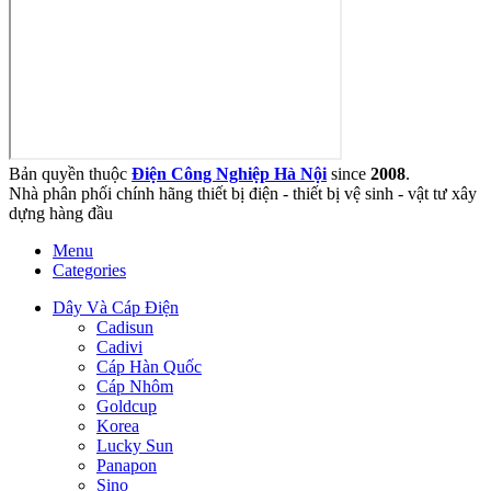
Bản quyền thuộc
Điện Công Nghiệp Hà Nội
since
2008
.
Nhà phân phối chính hãng thiết bị điện - thiết bị vệ sinh - vật tư xây
dựng hàng đầu
Menu
Categories
Dây Và Cáp Điện
Cadisun
Cadivi
Cáp Hàn Quốc
Cáp Nhôm
Goldcup
Korea
Lucky Sun
Panapon
Sino