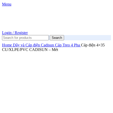
Menu
Login / Register
Search
Home
Dây và Cáp điện
Cadisun
Cáp Treo 4 Pha
Cáp điện 4×35
CU/XLPE/PVC CADISUN – Mét