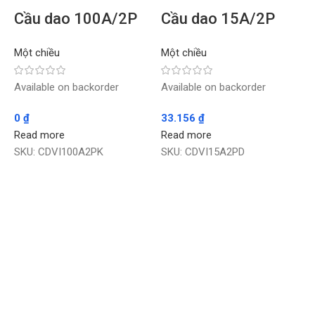
Cầu dao 100A/2P
Cầu dao 15A/2P
kẹp VINAKIP 1c/H –
đúc VINAKIP –
Một chiều
Một chiều
Chiếc
Chiếc
Available on backorder
Available on backorder
0
₫
33.156
₫
Read more
Read more
SKU:
CDVI100A2PK
SKU:
CDVI15A2PD
M
A
2
R
S