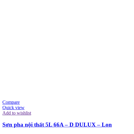
Compare
Quick view
Add to wishlist
Sơn pha nội thất 5L 66A – D DULUX – Lon