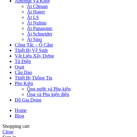
Aptomat Và Khởi
Át Clipsan
Át Hager
Át LS
Át Nulmo
Át Panasonic
Át Schneider
Át Sino
Công Tắc – Ổ Cắm
Thiết Bị Vệ Sinh
Vật Liệu Xây Dựng
Tủ Điện
Quạt
Cầu Dao
Thiết Bị Thông Tin
Phụ Kiện
Ống nước và Phụ kiện
Ống và Phụ kiện điện
Đồ Gia Dụng
Home
Blog
Shopping cart
Close