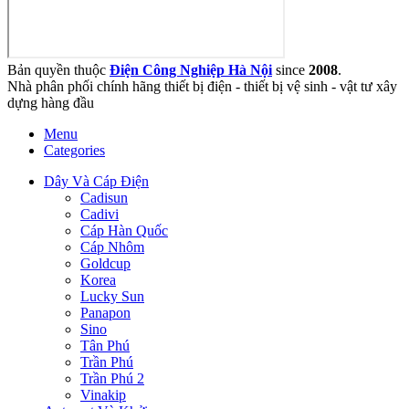
Bản quyền thuộc
Điện Công Nghiệp Hà Nội
since
2008
.
Nhà phân phối chính hãng thiết bị điện - thiết bị vệ sinh - vật tư xây
dựng hàng đầu
Menu
Categories
Dây Và Cáp Điện
Cadisun
Cadivi
Cáp Hàn Quốc
Cáp Nhôm
Goldcup
Korea
Lucky Sun
Panapon
Sino
Tân Phú
Trần Phú
Trần Phú 2
Vinakip