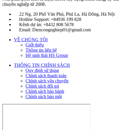
chuyên nghiệp từ 2008.
22 Ng. 20 Phố Văn Phú, Phú La, Hà Đông, Hà Nội
Hotline Support: +84936 199 828
Kênh dự án: +8432 808 5678
Email: Diencongnghiep01@gmail.com
VỀ CHÚNG TÔI
Giới thiệu
Thông tin liên hệ
Hệ sinh thái HS Group
THÔNG TIN CHÍNH SÁCH
Quy định sử dụng
Chính sách thanh toán
Chính sách vận chuyển
Chính sách đổi trả
Chính sách bảo hành
Chính sách bảo mật