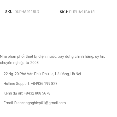
Read More
Read More
SKU:
DUPHA9118LD
SKU:
DUPHA91BA18L
S
Nhà phân phối thiết bị điện, nước, xây dựng chính hãng, uy tín,
chuyên nghiệp từ 2008.
22 Ng. 20 Phố Văn Phú, Phú La, Hà Đông, Hà Nội
Hotline Support: +84936 199 828
Kênh dự án: +8432 808 5678
Email: Diencongnghiep01@gmail.com