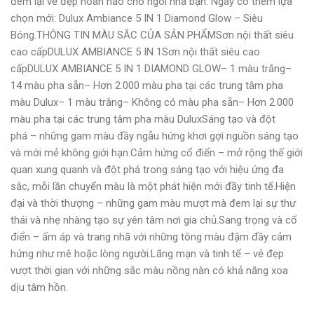
đem lại vẻ đẹp hoàn hảo cho ngôi nhà bạn. Ngay có thêm lựa
chọn mới: Dulux Ambiance 5 IN 1 Diamond Glow – Siêu
Bóng.THÔNG TIN MÀU SẮC CỦA SẢN PHẨMSơn nội thất siêu
cao cấpDULUX AMBIANCE 5 IN 1Sơn nội thất siêu cao
cấpDULUX AMBIANCE 5 IN 1 DIAMOND GLOW– 1 màu trắng–
14 màu pha sẵn– Hơn 2.000 màu pha tại các trung tâm pha
màu Dulux– 1 màu trắng– Không có màu pha sẵn– Hơn 2.000
màu pha tại các trung tâm pha màu DuluxSáng tạo và đột
phá – những gam màu đầy ngẫu hứng khơi gợi nguồn sáng tạo
và mới mẻ không giới hạn.Cảm hứng cổ điển – mở rộng thế giới
quan xung quanh và đột phá trong sáng tạo với hiệu ứng đa
sắc, mỗi lần chuyển màu là một phát hiện mới đầy tinh tế.Hiện
đại và thời thượng – những gam màu mượt mà đem lại sự thư
thái và nhẹ nhàng tạo sự yên tâm nơi gia chủ.Sang trọng và cổ
điển – ấm áp và trang nhã với những tông màu đậm đầy cảm
hứng như mê hoặc lòng người.Lãng mạn và tinh tế – vẻ đẹp
vượt thời gian với những sắc màu nồng nàn có khả năng xoa
dịu tâm hồn.