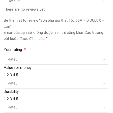
There are no reviews yet.
Be the first to review “Sơn pha nội thất 15L 66A – D DULUX –
Lon”
Email của bạn sẽ không được hiển thị công khai.
Các trường
*
bắt buộc được đánh dấu
*
Your rating
Value for money
1
2
3
4
5
Durability
1
2
3
4
5