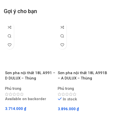
Gợi ý cho bạn
Sơn pha nội thất 18L A991 –
Sơn pha nội thất 18L A991B
S
D DULUX – Thùng
– A DULUX – Thùng
D
Phủ trong
Phủ trong
P
Available on backorder
In stock
3.714.000
₫
3.896.000
₫
3