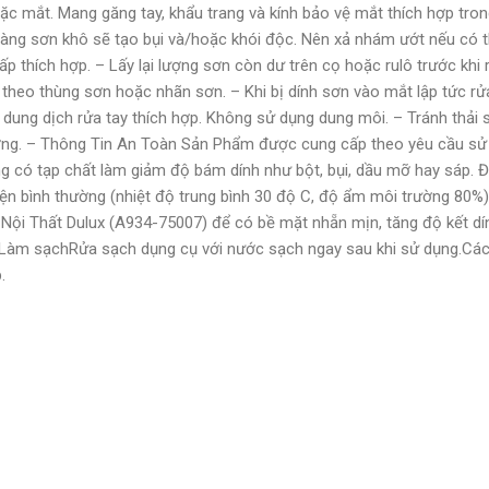
ặc mắt. Mang găng tay, khẩu trang và kính bảo vệ mắt thích hợp trong
màng sơn khô sẽ tạo bụi và/hoặc khói độc. Nên xả nhám ướt nếu có t
hấp thích hợp. – Lấy lại lượng sơn còn dư trên cọ hoặc rulô trước k
theo thùng sơn hoặc nhãn sơn. – Khi bị dính sơn vào mắt lập tức rửa
 dung dịch rửa tay thích hợp. Không sử dụng dung môi. – Tránh thải
ương. – Thông Tin An Toàn Sản Phẩm được cung cấp theo yêu cầu s
g có tạp chất làm giảm độ bám dính như bột, bụi, dầu mỡ hay sáp.
ện bình thường (nhiệt độ trung bình 30 độ C, độ ẩm môi trường 80%)
t Nội Thất Dulux (A934-75007) để có bề mặt nhẵn mịn, tăng độ kết d
Làm sạchRửa sạch dụng cụ với nước sạch ngay sau khi sử dụng.Cách l
.