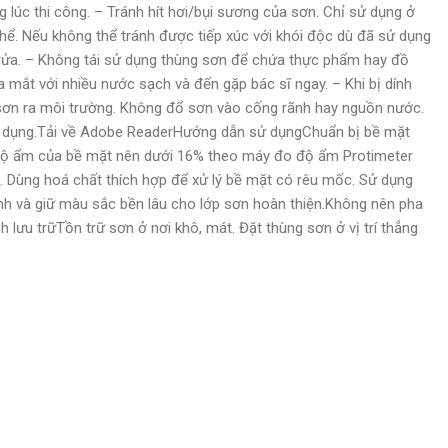
 lúc thi công. – Tránh hít hơi/bụi sương của sơn. Chỉ sử dụng ở
hể. Nếu không thể tránh được tiếp xúc với khói độc dù đã sử dụng
hi rửa. – Không tái sử dụng thùng sơn để chứa thực phẩm hay đồ
 mắt với nhiều nước sạch và đến gặp bác sĩ ngay. – Khi bị dính
 sơn ra môi trường. Không đổ sơn vào cống rãnh hay nguồn nước.
ử dụng.Tải về Adobe ReaderHướng dẫn sử dụngChuẩn bị bề mặt
 Độ ẩm của bề mặt nên dưới 16% theo máy đo độ ẩm Protimeter
. Dùng hoá chất thích hợp để xử lý bề mặt có rêu mốc. Sử dụng
ính và giữ màu sắc bền lâu cho lớp sơn hoàn thiện.Không nên pha
ưu trữTồn trữ sơn ở nơi khô, mát. Đặt thùng sơn ở vị trí thẳng