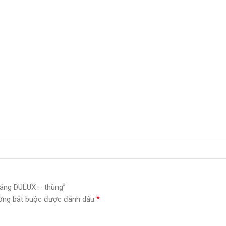
trắng DULUX – thùng”
*
ờng bắt buộc được đánh dấu