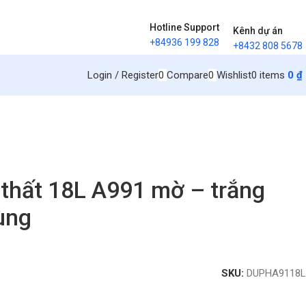
Hotline Support
Kênh dự án
+84936 199 828
+8432 808 5678
Login / Register
0
Compare
0
Wishlist
0
items
0
₫
 thất 18L A991 mờ – trắng
ùng
SKU:
DUPHA9118L