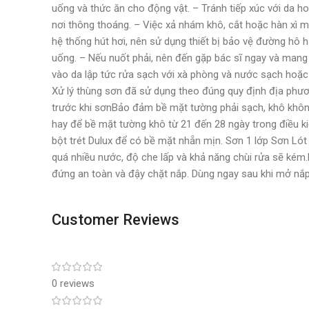
uống và thức ăn cho động vật. – Tránh tiếp xúc với da ho
nơi thông thoáng. – Việc xả nhám khô, cắt hoặc hàn xì 
hệ thống hút hơi, nên sử dụng thiết bị bảo vệ đường hô 
uống. – Nếu nuốt phải, nên đến gặp bác sĩ ngay và mang 
vào da lập tức rửa sạch với xà phòng và nước sạch hoặc
Xử lý thùng sơn đã sử dụng theo đúng quy định địa ph
trước khi sơnBảo đảm bề mặt tường phải sạch, khô khôn
hay để bề mặt tường khô từ 21 đến 28 ngày trong điều ki
bột trét Dulux để có bề mặt nhẵn mịn. Sơn 1 lớp Sơn Ló
quá nhiều nước, độ che lấp và khả năng chùi rửa sẽ kém.
đứng an toàn và đậy chặt nắp. Dùng ngay sau khi mở nắp
Customer Reviews
0 reviews