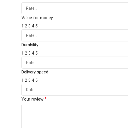
Value for money
1
2
3
4
5
Durability
1
2
3
4
5
Delivery speed
1
2
3
4
5
*
Your review