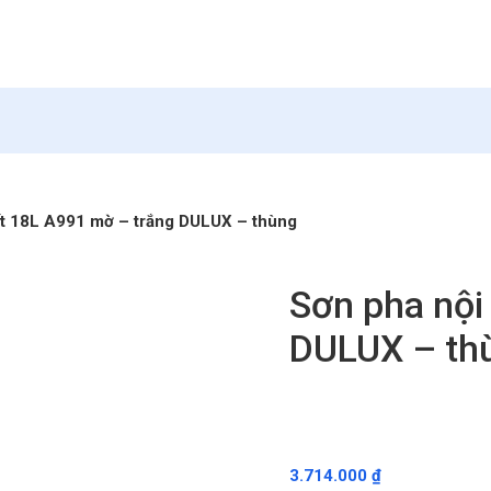
ất 18L A991 mờ – trắng DULUX – thùng
Sơn pha nội
DULUX – th
3.714.000
₫