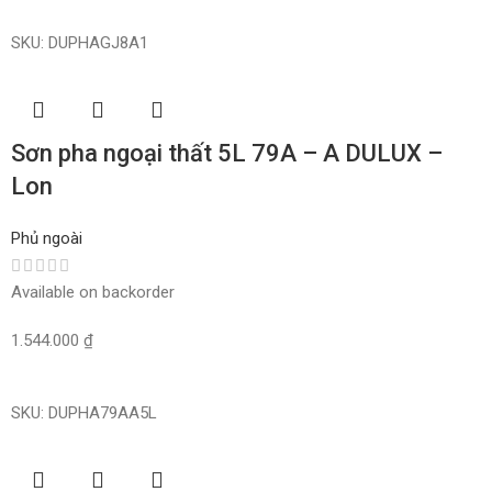
Read More
SKU:
DUPHAGJ8A1
Sơn pha ngoại thất 5L 79A – A DULUX –
Lon
Phủ ngoài
Available on backorder
1.544.000
₫
Read More
SKU:
DUPHA79AA5L