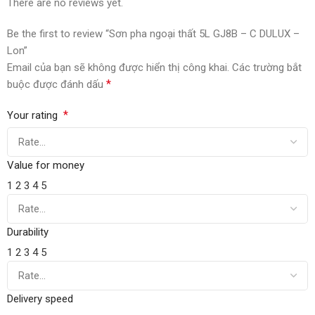
There are no reviews yet.
Be the first to review “Sơn pha ngoại thất 5L GJ8B – C DULUX –
Lon”
Email của bạn sẽ không được hiển thị công khai.
Các trường bắt
*
buộc được đánh dấu
*
Your rating
Value for money
1
2
3
4
5
Durability
1
2
3
4
5
Delivery speed