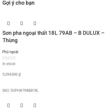
Gợi ý cho bạn
Sơn pha ngoại thất 18L 79AB – B DULUX –
Thùng
Phủ ngoài
In stock
5.294.000
₫
Read More
SKU:
DUPHA79ABB18L