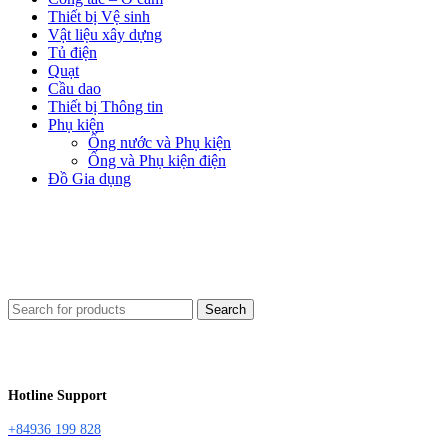
Thiết bị Vệ sinh
Vật liệu xây dựng
Tủ điện
Quạt
Cầu dao
Thiết bị Thông tin
Phụ kiện
Ống nước và Phụ kiện
Ống và Phụ kiện điện
Đồ Gia dụng
Search
Hotline Support
+84936 199 828