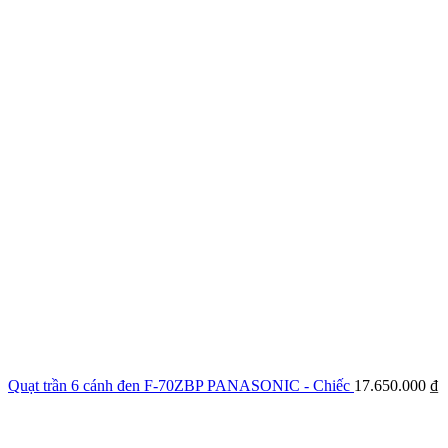
Quạt trần 6 cánh đen F-70ZBP PANASONIC - Chiếc
17.650.000
₫