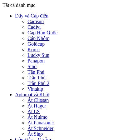
Tất cả danh mục
Dây và Cáp điện
Cadisun
Cadivi
Cáp Hàn Quốc
Cáp Nhôm
Goldcup
Korea
Lucky Sun
Panapon
Sino
Tân Phú
Trần Phú
Trần Phú 2
Vinakip
Aptomat và Khởi
Át Clipsan
Át Hager
Át LS
Át Nulmo
Át Panasonic
Át Schneider
Át Sino
Công tắc – Ổ cắm