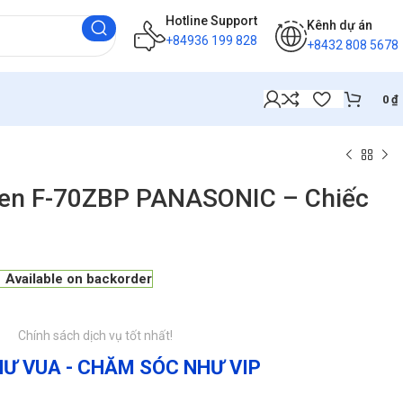
Hotline Support
Kênh dự án
+84936 199 828
+8432 808 5678
0
₫
 đen F-70ZBP PANASONIC – Chiếc
Available on backorder
Chính sách dịch vụ tốt nhất!
Ư VUA - CHĂM SÓC NHƯ VIP