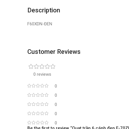
Description
F60XDN-ĐEN
Customer Reviews
0 reviews
0
0
0
0
0
Be the first to review “Quạt trần 6 cánh đen F-7