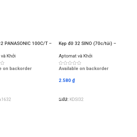
32 PANASONIC 100C/T –
Kẹp đỡ 32 SINO (70c/túi) –
Chiếc
 và Khởi
Aptomat và Khởi
le on backorder
Available on backorder
2.580
₫
ore
Read More
A1632
SKU:
KDSI32