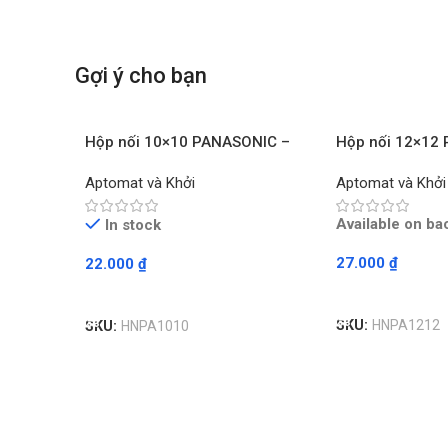
Gợi ý cho bạn
Hộp nối 10×10 PANASONIC –
Hộp nối 12×12
Chiếc
Chiếc
Aptomat và Khởi
Aptomat và Khởi
Available on ba
In stock
27.000
₫
22.000
₫
Read More
Read More
SKU:
HNPA1212
SKU:
HNPA1010