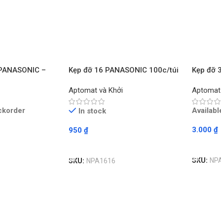
 PANASONIC –
Kẹp đỡ 16 PANASONIC 100c/túi
Kẹp đỡ 
– Chiếc
Chiếc
Aptomat và Khởi
Aptomat
ckorder
Availab
In stock
3.000
₫
950
₫
Read M
Read More
SKU:
NP
SKU:
NPA1616