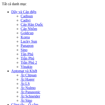
Tất cả danh mục
Dây và Cáp điện
Cadisun
Cadivi
Cáp Hàn Quốc
Cáp Nhôm
Goldcup
Korea
Lucky Sun
Panapon
Sino
Tân Phú
Trần Phú
Trần Phú 2
Vinakip
Aptomat và Khởi
Át Clipsan
Át Hager
Át LS
Át Nulmo
Át Panasonic
Át Schneider
Át Sino
Công tắc – Ổ cắm