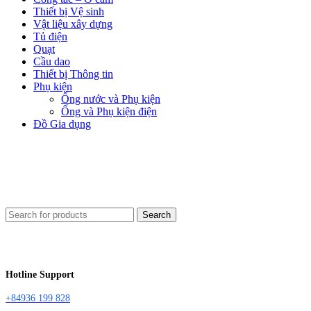
Thiết bị Vệ sinh
Vật liệu xây dựng
Tủ điện
Quạt
Cầu dao
Thiết bị Thông tin
Phụ kiện
Ống nước và Phụ kiện
Ống và Phụ kiện điện
Đồ Gia dụng
Search
Hotline Support
+84936 199 828