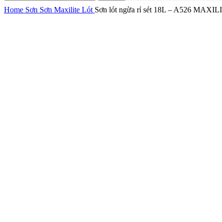
Home
Sơn
Sơn Maxilite
Lót
Sơn lót ngừa rỉ sét 18L – A526 MAXIL