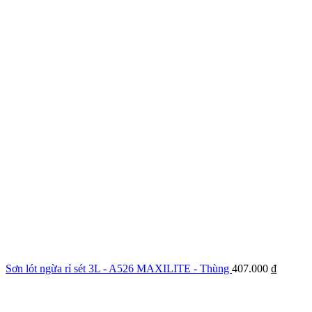
Sơn lót ngừa rỉ sét 3L - A526 MAXILITE - Thùng
407.000
₫