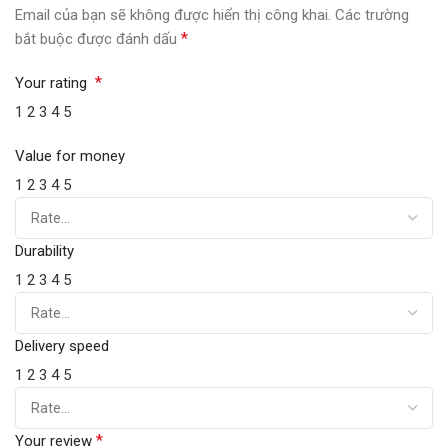
Email của bạn sẽ không được hiển thị công khai.
Các trường
*
bắt buộc được đánh dấu
*
Your rating
1
2
3
4
5
Value for money
1
2
3
4
5
Durability
1
2
3
4
5
Delivery speed
1
2
3
4
5
*
Your review