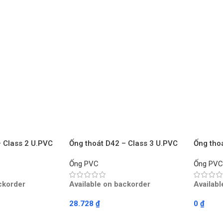
– Class 2 U.PVC
Ống thoát D42 – Class 3 U.PVC
Ống tho
Mét
TIỀN PHONG – Mét
TIỀN P
Ống PVC
Ống PV
ckorder
Available on backorder
Availab
28.728
₫
0
₫
Read More
Read M