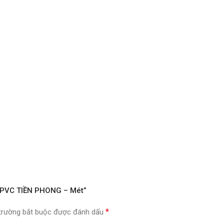
 U.PVC TIỀN PHONG – Mét”
*
trường bắt buộc được đánh dấu