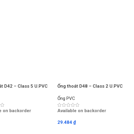
át D42 – Class 5 U.PVC
Ống thoát D48 – Class 2 U.PVC
HONG – Mét
TIỀN PHONG – Mét
C
Ống PVC
le on backorder
Available on backorder
29.484
₫
ore
Read More