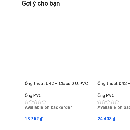
Gợi ý cho bạn
Ống thoát D42 – Class 0 U.PVC
Ống thoát D42 
TIỀN PHONG – Mét
TIỀN PHONG – 
Ống PVC
Ống PVC
Available on backorder
Available on ba
18.252
₫
24.408
₫
Read More
Read More