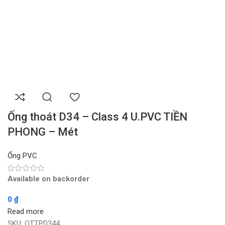
Ống thoát D34 – Class 4 U.PVC TIỀN
PHONG – Mét
Ống PVC
Available on backorder
0
₫
Read more
SKU:
OTTPD344