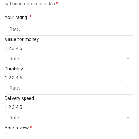
*
bắt buộc được đánh dấu
*
Your rating
Value for money
1
2
3
4
5
Durability
1
2
3
4
5
Delivery speed
1
2
3
4
5
*
Your review