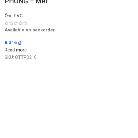
PHONG – Mét
Ống PVC
Available on backorder
8.316
₫
Read more
SKU:
OTTPD210