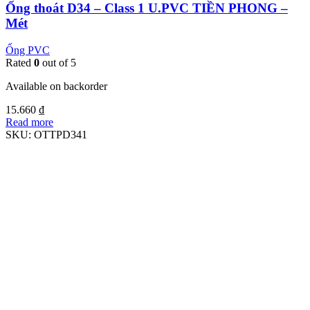
Ống thoát D34 – Class 1 U.PVC TIỀN PHONG –
Mét
Ống PVC
Rated
0
out of 5
Available on backorder
15.660
₫
Read more
SKU:
OTTPD341