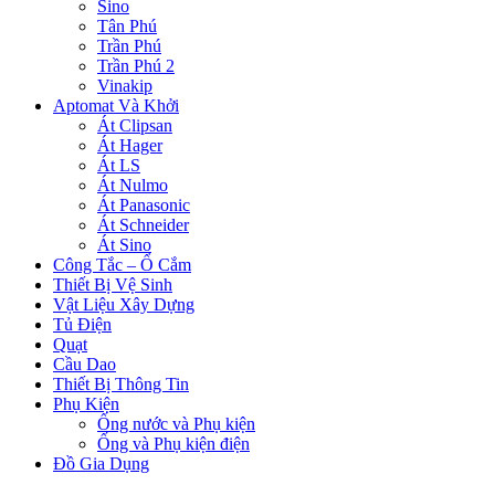
Sino
Tân Phú
Trần Phú
Trần Phú 2
Vinakip
Aptomat Và Khởi
Át Clipsan
Át Hager
Át LS
Át Nulmo
Át Panasonic
Át Schneider
Át Sino
Công Tắc – Ổ Cắm
Thiết Bị Vệ Sinh
Vật Liệu Xây Dựng
Tủ Điện
Quạt
Cầu Dao
Thiết Bị Thông Tin
Phụ Kiện
Ống nước và Phụ kiện
Ống và Phụ kiện điện
Đồ Gia Dụng