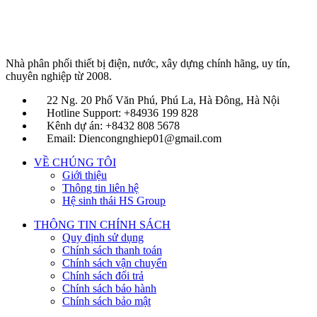
Nhà phân phối thiết bị điện, nước, xây dựng chính hãng, uy tín,
chuyên nghiệp từ 2008.
22 Ng. 20 Phố Văn Phú, Phú La, Hà Đông, Hà Nội
Hotline Support: +84936 199 828
Kênh dự án: +8432 808 5678
Email: Diencongnghiep01@gmail.com
VỀ CHÚNG TÔI
Giới thiệu
Thông tin liên hệ
Hệ sinh thái HS Group
THÔNG TIN CHÍNH SÁCH
Quy định sử dụng
Chính sách thanh toán
Chính sách vận chuyển
Chính sách đổi trả
Chính sách bảo hành
Chính sách bảo mật