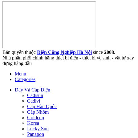
Bản quyền thuộc
Điện Công Nghiệp Hà Nội
since
2008
.
Nhà phân phối chính hãng thiết bị điện - thiết bị vệ sinh - vật tư xây
dựng hàng đầu
Menu
Categories
Dây Và Cáp Điện
Cadisun
Cadivi
Cáp Hàn Quốc
Cáp Nhôm
Goldcup
Korea
Lucky Sun
Panapon