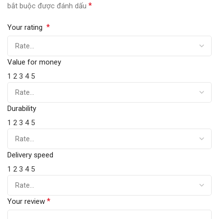
*
bắt buộc được đánh dấu
*
Your rating
Value for money
1
2
3
4
5
Durability
1
2
3
4
5
Delivery speed
1
2
3
4
5
*
Your review