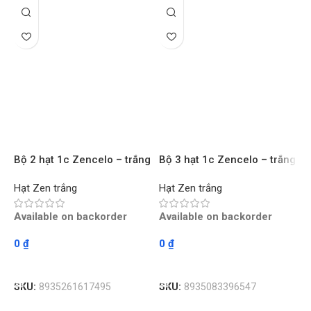
H
8
H
S
Bộ 2 hạt 1c Zencelo – trắng
Bộ 3 hạt 1c Zencelo – trắng
A
SCHNEIDER – Chiếc
SCHNEIDER – Chiếc
Hạt Zen trắng
Hạt Zen trắng
1
Available on backorder
Available on backorder
S
0
₫
0
₫
Read More
Read More
SKU:
8935261617495
SKU:
8935083396547