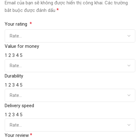
Email của bạn sẽ không được hiển thị công khai.
Các trường
*
bắt buộc được đánh dấu
*
Your rating
Value for money
1
2
3
4
5
Durability
1
2
3
4
5
Delivery speed
1
2
3
4
5
*
Your review