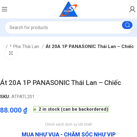
ic
1 Pha Thái Lan
Át 20A 1P PANASONIC Thái Lan – Chiếc
Click to enlarge
Át 20A 1P PANASONIC Thái Lan – Chiếc
SKU:
ATPATL201
88.000
₫
2 in stock (can be backordered)
Chính sách dịch vụ tốt nhất!
MUA NHƯ VUA - CHĂM SÓC NHƯ VIP