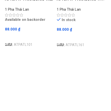
Lan – Chiếc
Lan – Chiếc
1 Pha Thái Lan
1 Pha Thái Lan
Available on backorder
In stock
88.000
₫
88.000
₫
Read More
Read More
Á
SKU:
ATPATL101
SKU:
ATPATL161
L
1
8
S