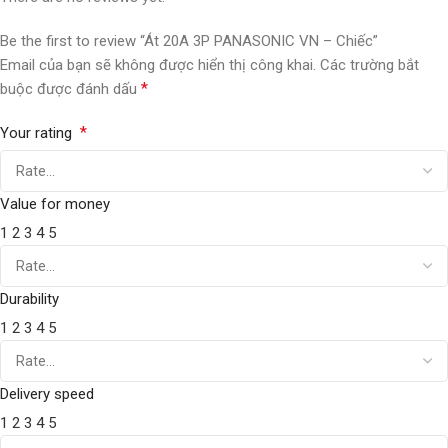
Be the first to review “Át 20A 3P PANASONIC VN – Chiếc”
Email của bạn sẽ không được hiển thị công khai.
Các trường bắt
*
buộc được đánh dấu
*
Your rating
Value for money
1
2
3
4
5
Durability
1
2
3
4
5
Delivery speed
1
2
3
4
5