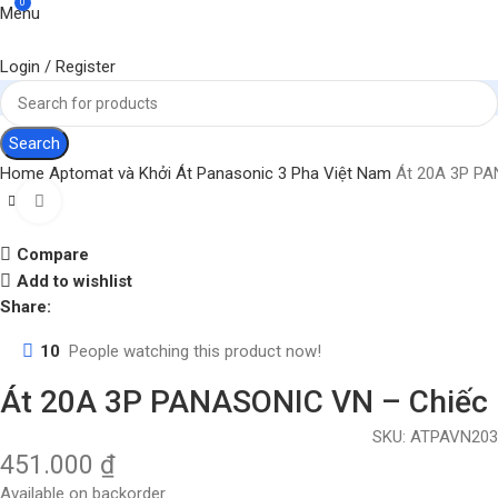
0
Menu
Login / Register
Search
Home
Aptomat và Khởi
Át Panasonic
3 Pha Việt Nam
Át 20A 3P PA
Click to enlarge
Compare
Add to wishlist
Share:
10
People watching this product now!
Át 20A 3P PANASONIC VN – Chiếc
SKU:
ATPAVN203
451.000
₫
Available on backorder