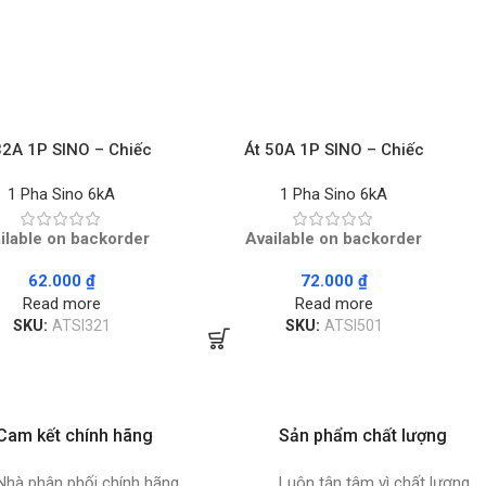
32A 1P SINO – Chiếc
Át 50A 1P SINO – Chiếc
1 Pha Sino 6kA
1 Pha Sino 6kA
ilable on backorder
Available on backorder
62.000
₫
72.000
₫
Read more
Read more
SKU:
ATSI321
SKU:
ATSI501
Cam kết chính hãng
Sản phẩm chất lượng
Nhà phân phối chính hãng
Luôn tận tâm vì chất lượng