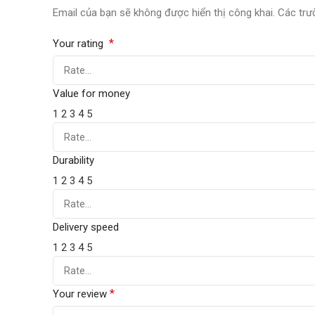
Email của bạn sẽ không được hiển thị công khai.
Các trư
*
Your rating
Value for money
1
2
3
4
5
Durability
1
2
3
4
5
Delivery speed
1
2
3
4
5
*
Your review