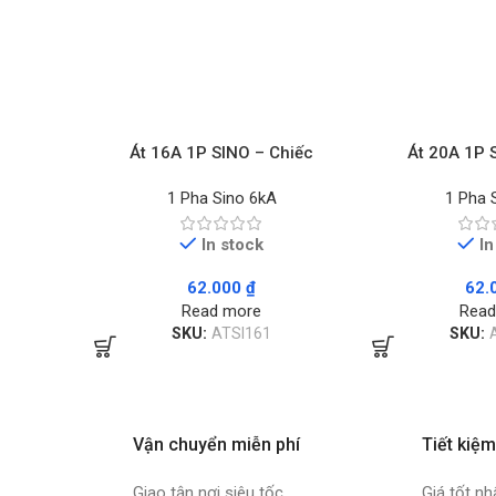
Át 16A 1P SINO – Chiếc
Át 20A 1P 
1 Pha Sino 6kA
1 Pha 
In stock
In
62.000
₫
62.
Read more
Read
SKU:
ATSI161
SKU:
Vận chuyển miễn phí
Tiết kiệm
Giao tận nơi siêu tốc
Giá tốt nh