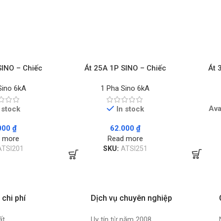
SINO – Chiếc
Át 25A 1P SINO – Chiếc
Át 
Sino 6kA
1 Pha Sino 6kA
Ava
 stock
In stock
000
₫
62.000
₫
 more
Read more
ATSI201
SKU:
ATSI251
 chi phí
Dịch vụ chuyên nghiệp
ất
Uy tín từ năm 2008