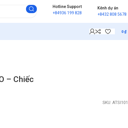
Hotline Support
Kênh dự án
+84936 199 828
+8432 808 5678
0
₫
O – Chiếc
SKU:
ATSI101