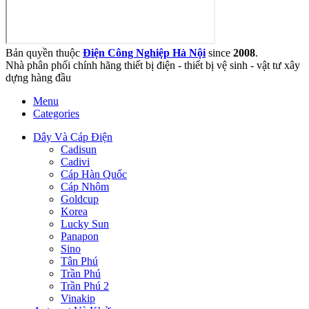
Bản quyền thuộc
Điện Công Nghiệp Hà Nội
since
2008
.
Nhà phân phối chính hãng thiết bị điện - thiết bị vệ sinh - vật tư xây
dựng hàng đầu
Menu
Categories
Dây Và Cáp Điện
Cadisun
Cadivi
Cáp Hàn Quốc
Cáp Nhôm
Goldcup
Korea
Lucky Sun
Panapon
Sino
Tân Phú
Trần Phú
Trần Phú 2
Vinakip