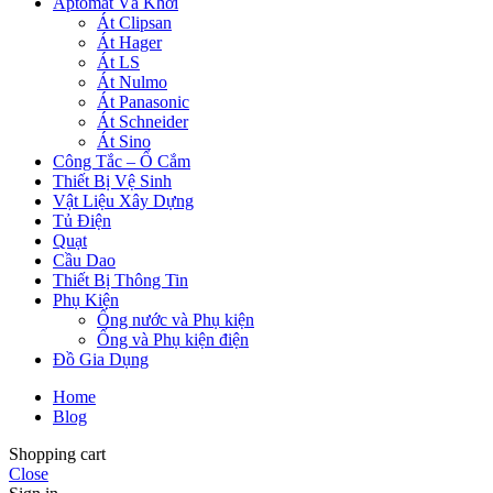
Aptomat Và Khởi
Át Clipsan
Át Hager
Át LS
Át Nulmo
Át Panasonic
Át Schneider
Át Sino
Công Tắc – Ổ Cắm
Thiết Bị Vệ Sinh
Vật Liệu Xây Dựng
Tủ Điện
Quạt
Cầu Dao
Thiết Bị Thông Tin
Phụ Kiện
Ống nước và Phụ kiện
Ống và Phụ kiện điện
Đồ Gia Dụng
Home
Blog
Shopping cart
Close