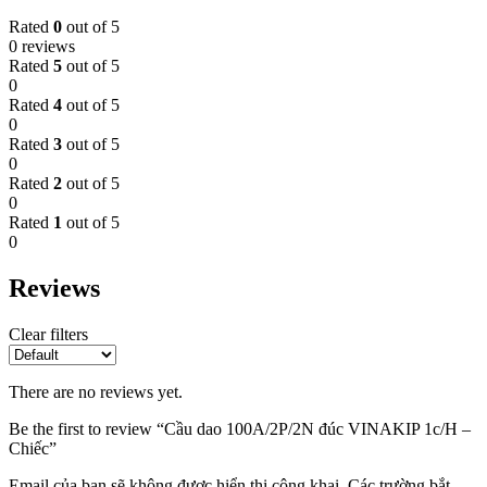
Rated
0
out of 5
0 reviews
Rated
5
out of 5
0
Rated
4
out of 5
0
Rated
3
out of 5
0
Rated
2
out of 5
0
Rated
1
out of 5
0
Reviews
Clear filters
There are no reviews yet.
Be the first to review “Cầu dao 100A/2P/2N đúc VINAKIP 1c/H –
Chiếc”
Email của bạn sẽ không được hiển thị công khai.
Các trường bắt