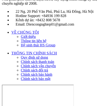
chuyên nghiệp từ 2008.
22 Ng. 20 Phố Văn Phú, Phú La, Hà Đông, Hà Nội
Hotline Support: +84936 199 828
Kênh dự án: +8432 808 5678
Email: Diencongnghiep01@gmail.com
VỀ CHÚNG TÔI
Giới thiệu
Thông tin liên hệ
Hệ sinh thái HS Group
THÔNG TIN CHÍNH SÁCH
Quy định sử dụng
Chính sách thanh toán
Chính sách vận chuyển
Chính sách đổi trả
Chính sách bảo hành
Chính sách bảo mật