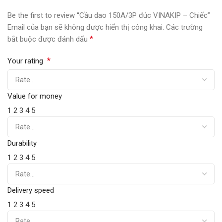
Be the first to review “Cầu dao 150A/3P đúc VINAKIP – Chiếc”
Email của bạn sẽ không được hiển thị công khai.
Các trường
*
bắt buộc được đánh dấu
*
Your rating
Value for money
1
2
3
4
5
Durability
1
2
3
4
5
Delivery speed
1
2
3
4
5