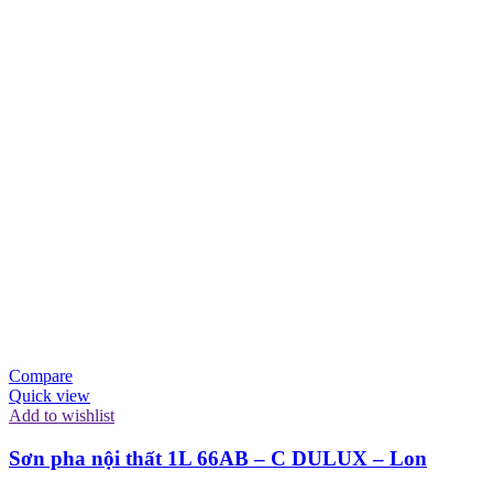
Compare
Quick view
Add to wishlist
Sơn pha nội thất 1L 66AB – C DULUX – Lon