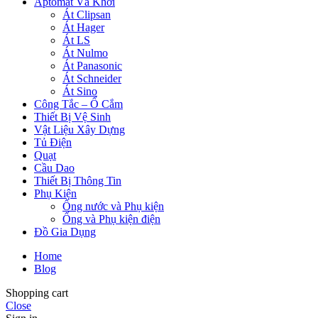
Aptomat Và Khởi
Át Clipsan
Át Hager
Át LS
Át Nulmo
Át Panasonic
Át Schneider
Át Sino
Công Tắc – Ổ Cắm
Thiết Bị Vệ Sinh
Vật Liệu Xây Dựng
Tủ Điện
Quạt
Cầu Dao
Thiết Bị Thông Tin
Phụ Kiện
Ống nước và Phụ kiện
Ống và Phụ kiện điện
Đồ Gia Dụng
Home
Blog
Shopping cart
Close