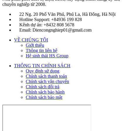
chuyên nghiệp từ 2008.
22 Ng. 20 Phố Văn Phú, Phú La, Hà Đông, Hà Nội
Hotline Support: +84936 199 828
Kênh dự án: +8432 808 5678
Email: Diencongnghiep01@gmail.com
VỀ CHÚNG TÔI
Giới thiệu
Thông tin liên hệ
Hệ sinh thái HS Group
THÔNG TIN CHÍNH SÁCH
Quy định sử dụng
Chính sách thanh toán
Chính sách vận chuyển
Chính sách đổi trả
Chính sách bảo hành
Chính sách bảo mật