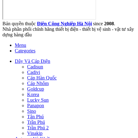
Bản quyền thuộc
Điện Công Nghiệp Hà Nội
since
2008
.
Nhà phân phối chính hãng thiết bị điện - thiết bị vệ sinh - vật tư xây
dựng hàng đầu
Menu
Categories
Dây Và Cáp Điện
Cadisun
Cadivi
Cáp Hàn Quốc
Cáp Nhôm
Goldcup
Korea
Lucky Sun
Panapon
Sino
Tân Phú
Trần Phú
Trần Phú 2
Vinakip