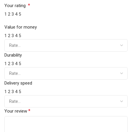
*
Your rating
1
2
3
4
5
Value for money
1
2
3
4
5
Durability
1
2
3
4
5
Delivery speed
1
2
3
4
5
*
Your review